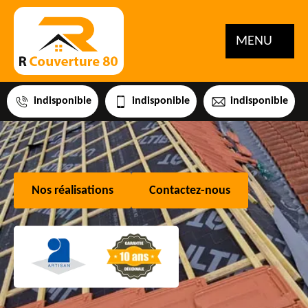
MENU
indisponible
indisponible
indisponible
Nos réalisations
Contactez-nous