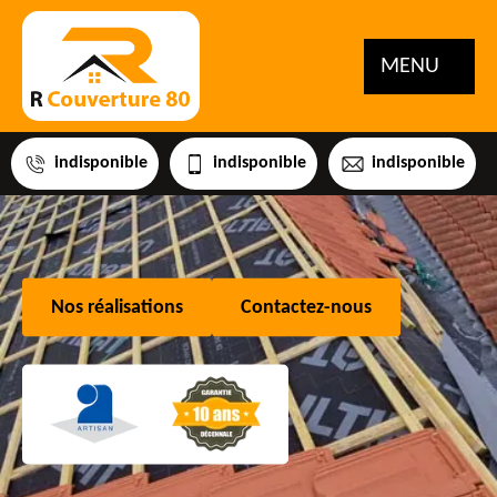
MENU
indisponible
indisponible
indisponible
Nos réalisations
Contactez-nous