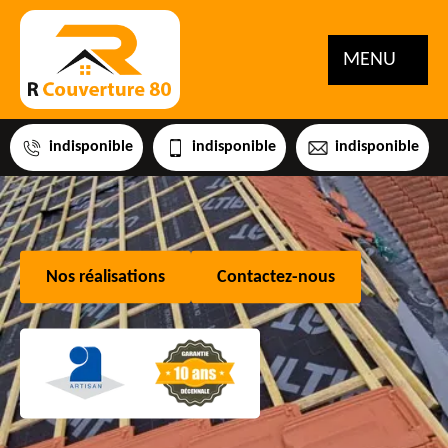
MENU
indisponible
indisponible
indisponible
Nos réalisations
Contactez-nous