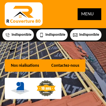
MENU
indisponible
indisponible
indisponible
Nos réalisations
Contactez-nous