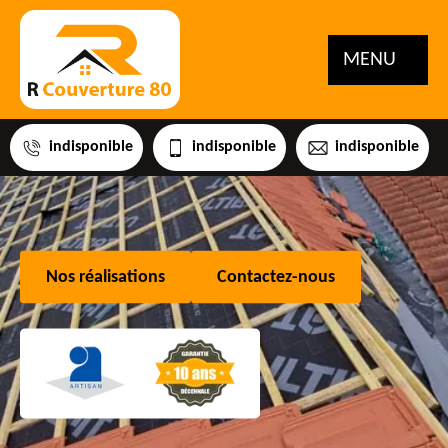
MENU
indisponible
indisponible
indisponible
Nos réalisations
Contactez-nous