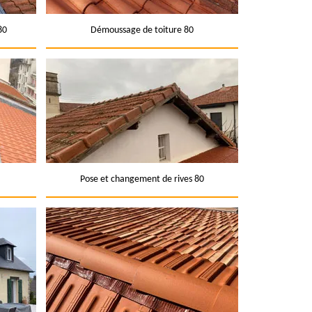
80
Démoussage de toiture 80
Pose et changement de rives 80