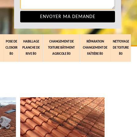
POSE DE
HABILLAGE
CHANGEMENT DE
RÉPARATION
NETTOYAGE
CLOSOIR
PLANCHE DE
TOITURE BÂTIMENT
CHANGEMENT DE
DE TOITURE
80
RIVE 80
AGRICOLE 80
FAÎTIÈRE 80
80