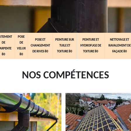
AITEMENT
POSE
POSE ET
PEINTURE SUR
PEINTURE ET
NETTOYAGE ET
DE
DE
CHANGEMENT
TUILE ET
HYDROFUGE DE
RAVALEMENT DE
ARPENTE
VELUX
DE RIVES 80
TOITURE 80
TOITURE 80
FAÇADE 80
80
80
NOS COMPÉTENCES