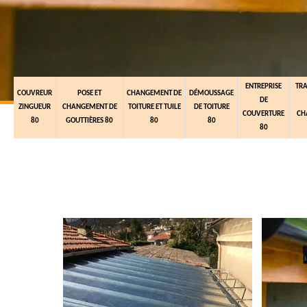
ENTREPRISE
TR
COUVREUR
POSE ET
CHANGEMENT DE
DÉMOUSSAGE
DE
ZINGUEUR
CHANGEMENT DE
TOITURE ET TUILE
DE TOITURE
COUVERTURE
CH
80
GOUTTIÈRES 80
80
80
80