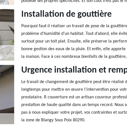
possède ses propres spécificités. Et son coût n’est pas le
Installation de gouttière
Pourquoi faut-il réaliser un travail de pose de la gouttièr
problème d’humidité d’un habitat. Tout d’abord, elle évit
surtout pour un toit plat. Ensuite, elle préserve la perfo
bonne gestion des eaux de la pluie. Et enfin, elle apport
la maison. Face à ces nombreux bienfaits de la gouttière, 
Urgence installation et rem
Le travail de changement de gouttière peut être réalisé 
longtemps pour mettre en œuvre l’intervention pour votr
prestataire. R couverture est un artisan couvreur profess
prestation de haute qualité dans un temps record. Nous s
pas à nous expliquer votre projet, vos contraintes et surto
la zone de Blangy Sous Poix 80290.