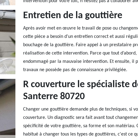
intervention pour votre toit, n’hésitez pas à collaborer ave
Entretien de la gouttière
Après avoir met en œuvre le travail de pose ou changemen
cette pièce a besoin d’un entretien correct et aussi régulie
bouchage de la gouttière. Faire appel à un prestataire pr
réalisation de cette intervention. Parce que tout d’abord, 
endommagé par la mauvaise intervention. Et ensuite, il pe
travaux ne possède pas de connaissance privilégiée.
R couverture le spécialiste 
Santerre 80720
Changer une gouttière demande plus de techniques, si vous
couverture. Un diagnostic sera fait avant tout changemen
spécificité de votre gouttière, sa forme et son matériau.
habitué à changer tous les types de gouttières, c'est ce qui