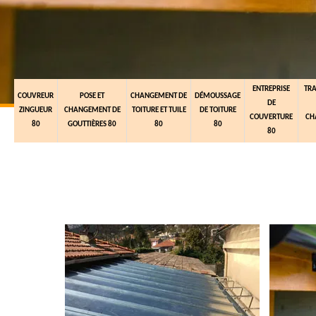
ENTREPRISE
TR
COUVREUR
POSE ET
CHANGEMENT DE
DÉMOUSSAGE
DE
ZINGUEUR
CHANGEMENT DE
TOITURE ET TUILE
DE TOITURE
COUVERTURE
CH
80
GOUTTIÈRES 80
80
80
80