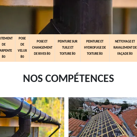
AITEMENT
POSE
POSE ET
PEINTURE SUR
PEINTURE ET
NETTOYAGE ET
DE
DE
CHANGEMENT
TUILE ET
HYDROFUGE DE
RAVALEMENT DE
ARPENTE
VELUX
DE RIVES 80
TOITURE 80
TOITURE 80
FAÇADE 80
80
80
NOS COMPÉTENCES