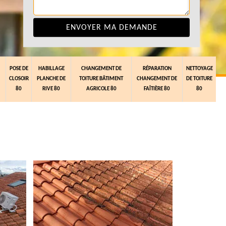
POSE DE
HABILLAGE
CHANGEMENT DE
RÉPARATION
NETTOYAGE
CLOSOIR
PLANCHE DE
TOITURE BÂTIMENT
CHANGEMENT DE
DE TOITURE
80
RIVE 80
AGRICOLE 80
FAÎTIÈRE 80
80