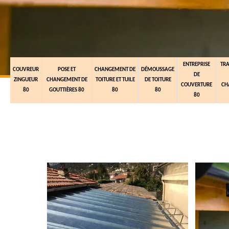
ENTREPRISE
TR
COUVREUR
POSE ET
CHANGEMENT DE
DÉMOUSSAGE
DE
ZINGUEUR
CHANGEMENT DE
TOITURE ET TUILE
DE TOITURE
COUVERTURE
CH
80
GOUTTIÈRES 80
80
80
80