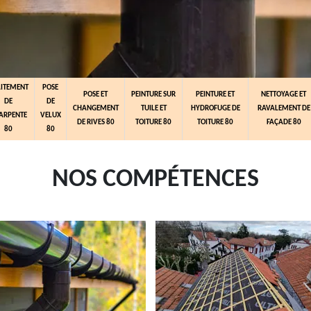
AITEMENT
POSE
POSE ET
PEINTURE SUR
PEINTURE ET
NETTOYAGE ET
DE
DE
CHANGEMENT
TUILE ET
HYDROFUGE DE
RAVALEMENT DE
ARPENTE
VELUX
DE RIVES 80
TOITURE 80
TOITURE 80
FAÇADE 80
80
80
NOS COMPÉTENCES