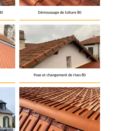
80
Démoussage de toiture 80
Pose et changement de rives 80