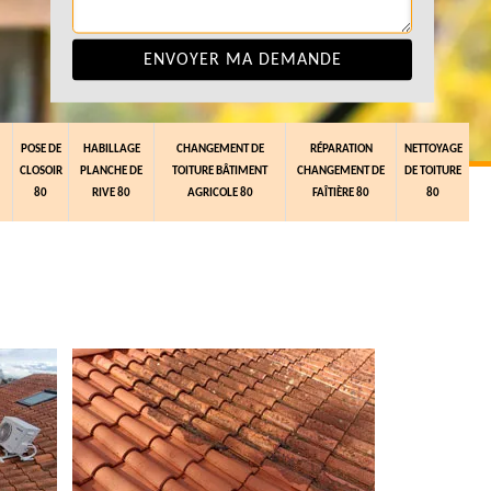
POSE DE
HABILLAGE
CHANGEMENT DE
RÉPARATION
NETTOYAGE
CLOSOIR
PLANCHE DE
TOITURE BÂTIMENT
CHANGEMENT DE
DE TOITURE
80
RIVE 80
AGRICOLE 80
FAÎTIÈRE 80
80