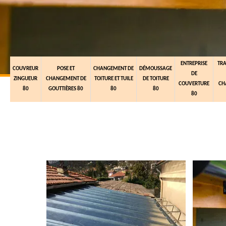
ENTREPRISE
TR
COUVREUR
POSE ET
CHANGEMENT DE
DÉMOUSSAGE
DE
ZINGUEUR
CHANGEMENT DE
TOITURE ET TUILE
DE TOITURE
COUVERTURE
CH
80
GOUTTIÈRES 80
80
80
80