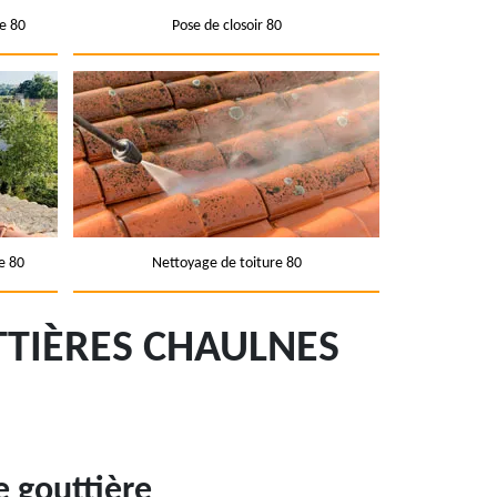
e 80
Pose de closoir 80
e 80
Nettoyage de toiture 80
TTIÈRES CHAULNES
 gouttière