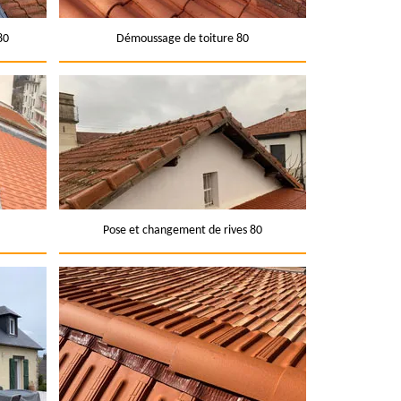
80
Démoussage de toiture 80
Pose et changement de rives 80