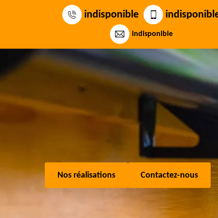
indisponible
indisponibl
indisponible
Nos réalisations
Contactez-nous