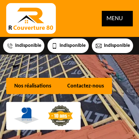
MENU
indisponible
indisponible
indisponible
Nos réalisations
Contactez-nous