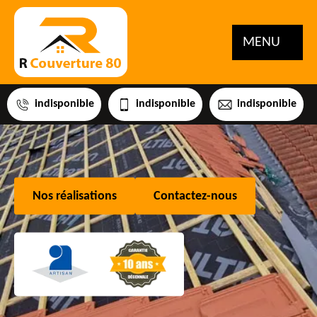
MENU
indisponible
indisponible
indisponible
Nos réalisations
Contactez-nous