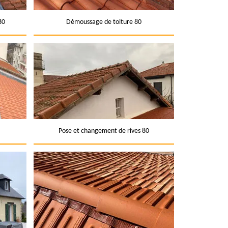
80
Démoussage de toiture 80
Pose et changement de rives 80