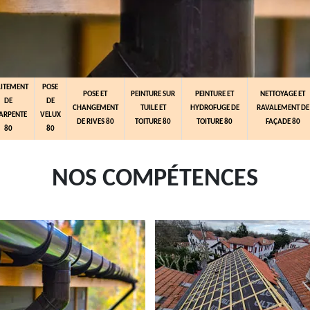
AITEMENT
POSE
POSE ET
PEINTURE SUR
PEINTURE ET
NETTOYAGE ET
DE
DE
CHANGEMENT
TUILE ET
HYDROFUGE DE
RAVALEMENT DE
ARPENTE
VELUX
DE RIVES 80
TOITURE 80
TOITURE 80
FAÇADE 80
80
80
NOS COMPÉTENCES