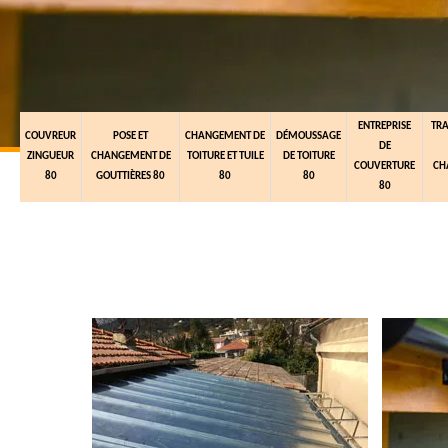
ENTREPRISE
TR
COUVREUR
POSE ET
CHANGEMENT DE
DÉMOUSSAGE
DE
ZINGUEUR
CHANGEMENT DE
TOITURE ET TUILE
DE TOITURE
COUVERTURE
CH
80
GOUTTIÈRES 80
80
80
80