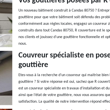
Vos gouttières posées par R
Un nouveau bâtiment construit à Candas 80750 ? Entreprise
gouttière pour que votre bâtiment soit défendu des probl
conformément aux règles locales, engagez un couvreur zi
construits dans tout Candas 80750, R couverture est le s
nos clients et jouissez d'une gouttière fonctionnelle et o
nous.
Couvreur spécialiste en po
gouttière
Etes-vous à la recherche d’un couvreur qui maitrise bien 
gouttière ? Si votre réponse est oui, sachez que R couver
est un couvreur spécialiste en travaux d’installation et d
ainsi que l’état de votre gouttière, nous vous assurons
satisfaction. La qualité de notre intervention répond ef