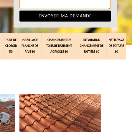
POSE DE
HABILLAGE
CHANGEMENT DE
RÉPARATION
NETTOYAGE
CLOSOIR
PLANCHE DE
TOITURE BÂTIMENT
CHANGEMENT DE
DE TOITURE
80
RIVE 80
AGRICOLE 80
FAÎTIÈRE 80
80