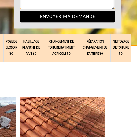
POSE DE
HABILLAGE
CHANGEMENT DE
RÉPARATION
NETTOYAGE
CLOSOIR
PLANCHE DE
TOITURE BÂTIMENT
CHANGEMENT DE
DE TOITURE
80
RIVE 80
AGRICOLE 80
FAÎTIÈRE 80
80