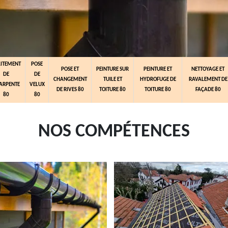
AITEMENT
POSE
POSE ET
PEINTURE SUR
PEINTURE ET
NETTOYAGE ET
DE
DE
CHANGEMENT
TUILE ET
HYDROFUGE DE
RAVALEMENT DE
ARPENTE
VELUX
DE RIVES 80
TOITURE 80
TOITURE 80
FAÇADE 80
80
80
NOS COMPÉTENCES