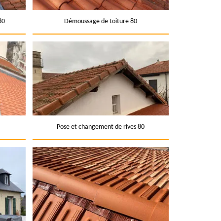
80
Démoussage de toiture 80
Pose et changement de rives 80