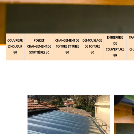
ENTREPRISE
TR
COUVREUR
POSE ET
CHANGEMENT DE
DÉMOUSSAGE
DE
ZINGUEUR
CHANGEMENT DE
TOITURE ET TUILE
DE TOITURE
COUVERTURE
CH
80
GOUTTIÈRES 80
80
80
80