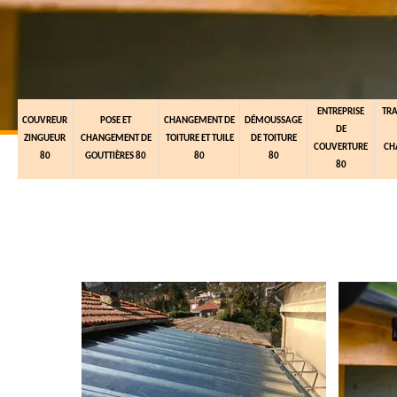
ENTREPRISE
TR
COUVREUR
POSE ET
CHANGEMENT DE
DÉMOUSSAGE
DE
ZINGUEUR
CHANGEMENT DE
TOITURE ET TUILE
DE TOITURE
COUVERTURE
CH
80
GOUTTIÈRES 80
80
80
80