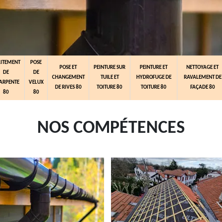
AITEMENT
POSE
POSE ET
PEINTURE SUR
PEINTURE ET
NETTOYAGE ET
DE
DE
CHANGEMENT
TUILE ET
HYDROFUGE DE
RAVALEMENT DE
ARPENTE
VELUX
DE RIVES 80
TOITURE 80
TOITURE 80
FAÇADE 80
80
80
NOS COMPÉTENCES