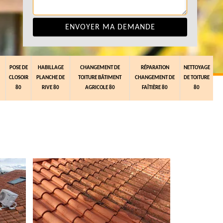
POSE DE
HABILLAGE
CHANGEMENT DE
RÉPARATION
NETTOYAGE
CLOSOIR
PLANCHE DE
TOITURE BÂTIMENT
CHANGEMENT DE
DE TOITURE
80
RIVE 80
AGRICOLE 80
FAÎTIÈRE 80
80