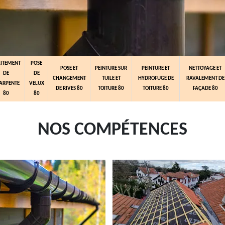
AITEMENT
POSE
POSE ET
PEINTURE SUR
PEINTURE ET
NETTOYAGE ET
DE
DE
CHANGEMENT
TUILE ET
HYDROFUGE DE
RAVALEMENT DE
ARPENTE
VELUX
DE RIVES 80
TOITURE 80
TOITURE 80
FAÇADE 80
80
80
NOS COMPÉTENCES