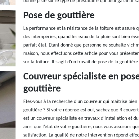
bonne piste sur le type de prestataire qui peut garantir sa
Pose de gouttière
La performance et la résistance de la toiture est assuré 
des intempéries, quand les eaux de la pluie sont bien éva
parfait état. Etant donné que personne ne souhaite victim
maison, nous effectuons cette article pour vous présenter l
sur la toiture. Il s’agit d’un travail de pose de la gouttiè
Couvreur spécialiste en po
gouttière
Etes-vous à la recherche d’un couvreur qui maitrise bien 
gouttière ? Si votre réponse est oui, sachez que R couver
est un couvreur spécialiste en travaux d’installation et d
ainsi que l’état de votre gouttière, nous vous assurons
satisfaction. La qualité de notre intervention répond ef