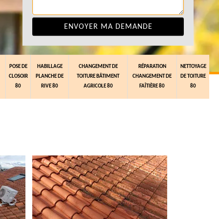
POSE DE
HABILLAGE
CHANGEMENT DE
RÉPARATION
NETTOYAGE
CLOSOIR
PLANCHE DE
TOITURE BÂTIMENT
CHANGEMENT DE
DE TOITURE
80
RIVE 80
AGRICOLE 80
FAÎTIÈRE 80
80