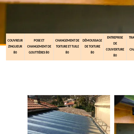
ENTREPRISE
TR
COUVREUR
POSE ET
CHANGEMENT DE
DÉMOUSSAGE
DE
ZINGUEUR
CHANGEMENT DE
TOITURE ET TUILE
DE TOITURE
COUVERTURE
CH
80
GOUTTIÈRES 80
80
80
80