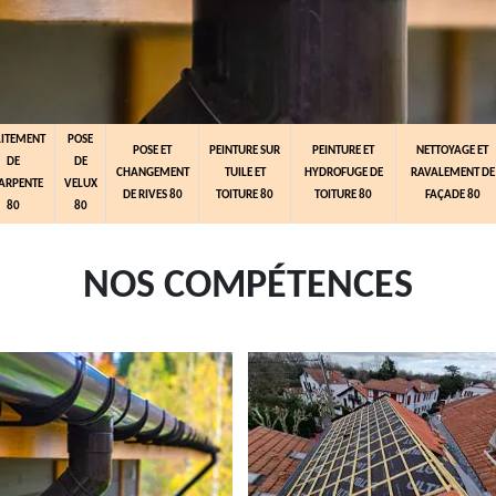
AITEMENT
POSE
POSE ET
PEINTURE SUR
PEINTURE ET
NETTOYAGE ET
DE
DE
CHANGEMENT
TUILE ET
HYDROFUGE DE
RAVALEMENT DE
ARPENTE
VELUX
DE RIVES 80
TOITURE 80
TOITURE 80
FAÇADE 80
80
80
NOS COMPÉTENCES